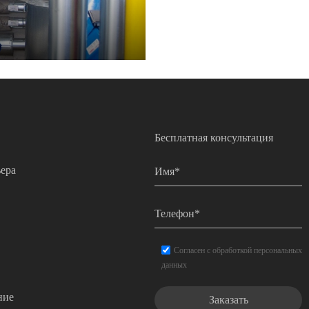
Бесплатная консультация
Имя
*
ера
Телефон
*
Согласие
*
Согласен с обработкой персональных
данных
ние