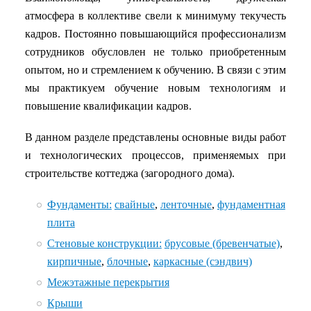
атмосфера в коллективе свели к минимуму текучесть
кадров. Постоянно повышающийся профессионализм
сотрудников обусловлен не только приобретенным
опытом, но и стремлением к обучению. В связи с этим
мы практикуем обучение новым технологиям и
повышение квалификации кадров.
В данном разделе представлены основные виды работ
и технологических процессов, применяемых при
строительстве коттеджа (загородного дома).
Фундаменты:
свайные
,
ленточные
,
фундаментная
плита
Стеновые конструкции:
брусовые (бревенчатые)
,
кирпичные
,
блочные
,
каркасные (сэндвич)
Межэтажные перекрытия
Крыши