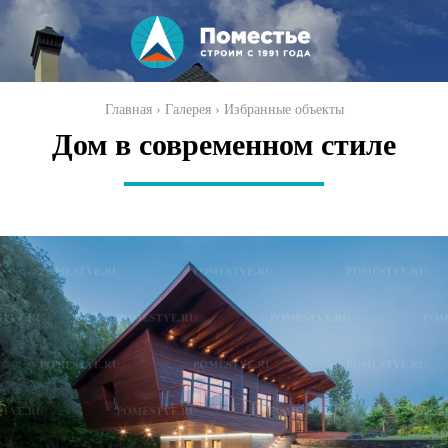
Перейти к
основному
содержанию
Вы здесь
Главная
›
Галерея
›
Избранные объекты
Дом в современном стиле