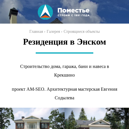
Перейти к
основному
содержанию
Вы здесь
Главная
›
Галерея
›
Строящиеся объекты
Резиденция в Энском
Строительство дома, гаража, бани и навеса в
Крекшино
проект
AM-SEO.
Архитектурная мастерская Евгения
Содылева