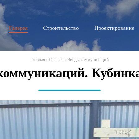
Перейти к
основному
содержанию
Галерея
Строительство
Проектирование
Главная
›
Галерея
›
Вводы коммуникаций
коммуникаций. Кубинка