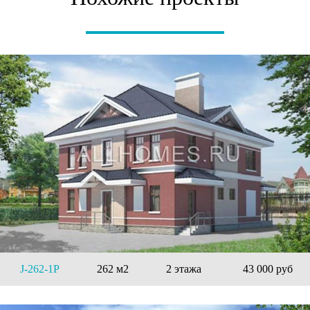
J-262-1P
262 м2
2 этажа
43 000 руб