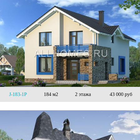
J-183-1P
184 м2
2 этажа
43 000 руб