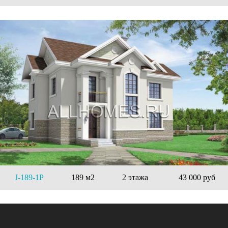
J-189-1P
189 м2
2 этажа
43 000 руб