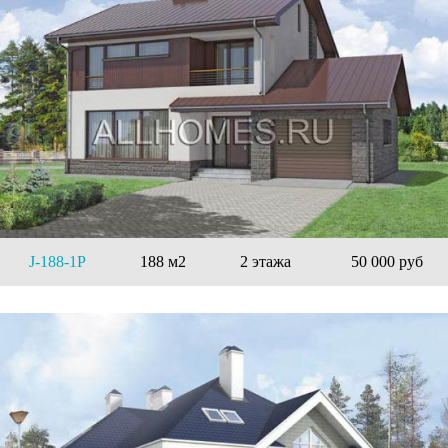
J-188-1P
188 м2
2 этажа
50 000 руб