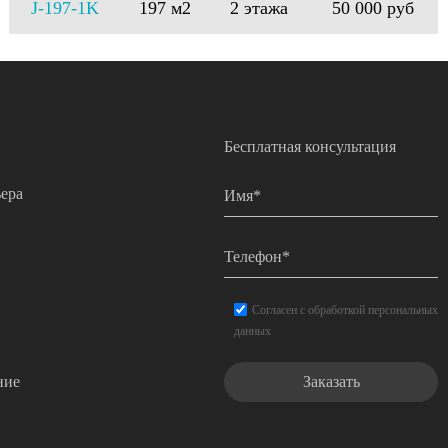
J-197-1K
197 м2
2 этажа
50 000 руб
Бесплатная консультация
Имя
*
ера
Телефон
*
Согласие
*
Согласен с обработкой персональных
данных
ние