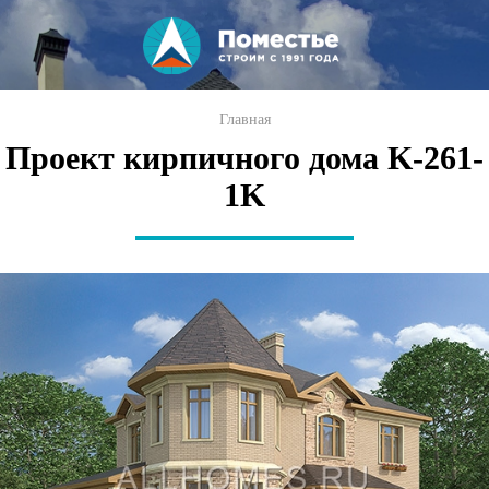
Перейти к
основному
содержанию
Вы здесь
Главная
Проект кирпичного дома K-261-
1K