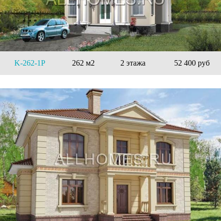
K-262-1P
262 м2
2 этажа
52 400 руб